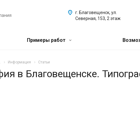
г. Благовещенск, ул.
пания
Северная, 153, 2 этаж
Примеры работ
Возмо
.
Информация
Статьи
афия в Благовещенске. Типогр