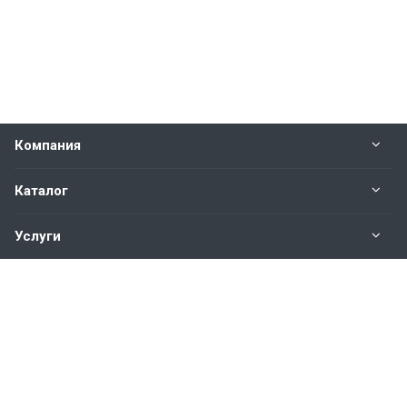
Компания
Каталог
Услуги
Наши контакты
+7 (4162) 377‒333
Пн. – Пт.: с 09:00 до 17:30
г. Благовещенск, ул. Северная, 153, 2 этаж