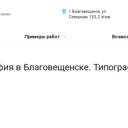
г. Благовещенск, ул.
пания
Северная, 153, 2 этаж
Примеры работ
Возмо
.
афия в Благовещенске. Типогр