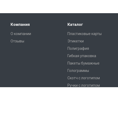
Компания
Каталог
О компании
Пластиковые карты
Отзывы
Этикетки
Полиграфия
Гибкая упаковка
Пакеты бумажные
Голограммы
Скотч с логотипом
Ручки с логотипом
© 2026 Печать этикеток и полиграфия в Благовещенске. Типогра
SP-Artgroup