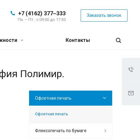
+7 (4162) 377‒333
Заказать звонок
Пн. – Пт.: с 09:00 до 17:30
жности
Контакты
афия Полимир.
Офсетная печать
Офсетная печать
Флексопечать по бумаге