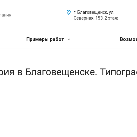
г. Благовещенск, ул.
пания
Северная, 153, 2 этаж
Примеры работ
Возмо
.
афия в Благовещенске. Типогр