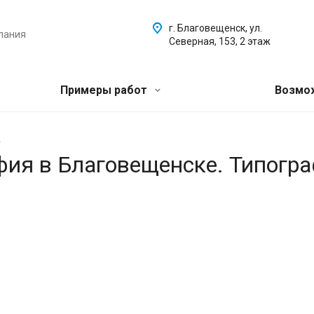
г. Благовещенск, ул.
пания
Северная, 153, 2 этаж
Примеры работ
Возмо
.
афия в Благовещенске. Типогр