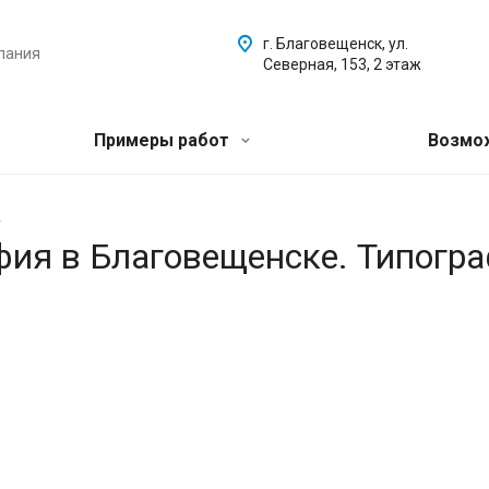
г. Благовещенск, ул.
пания
Северная, 153, 2 этаж
Примеры работ
Возмо
.
афия в Благовещенске. Типогр