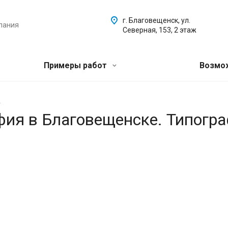
г. Благовещенск, ул.
пания
Северная, 153, 2 этаж
Примеры работ
Возмо
.
афия в Благовещенске. Типогр