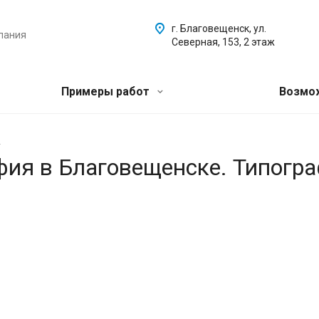
г. Благовещенск, ул.
пания
Северная, 153, 2 этаж
Примеры работ
Возмо
.
афия в Благовещенске. Типогр