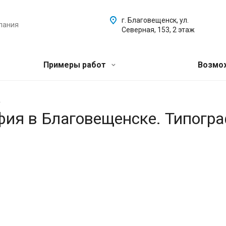
г. Благовещенск, ул.
пания
Северная, 153, 2 этаж
Примеры работ
Возмо
.
афия в Благовещенске. Типогр