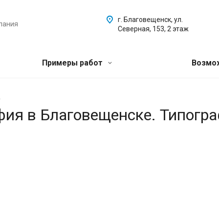
г. Благовещенск, ул.
пания
Северная, 153, 2 этаж
Примеры работ
Возмо
.
афия в Благовещенске. Типогр