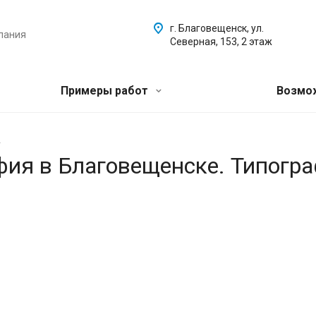
г. Благовещенск, ул.
пания
Северная, 153, 2 этаж
Примеры работ
Возмо
.
афия в Благовещенске. Типогр