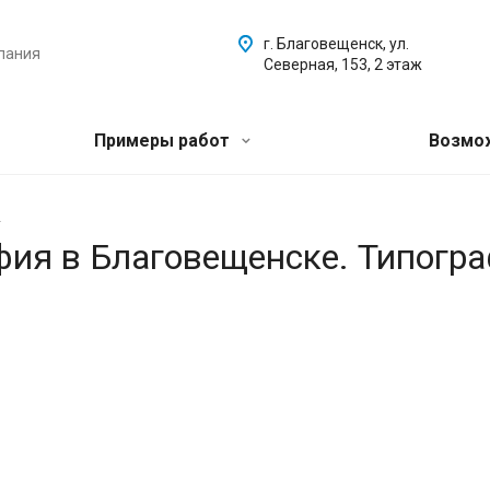
г. Благовещенск, ул.
пания
Северная, 153, 2 этаж
Примеры работ
Возмо
.
афия в Благовещенске. Типогр