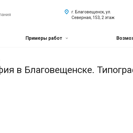
г. Благовещенск, ул.
пания
Северная, 153, 2 этаж
Примеры работ
Возмо
.
афия в Благовещенске. Типогр