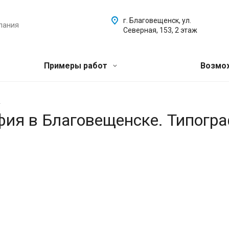
г. Благовещенск, ул.
пания
Северная, 153, 2 этаж
Примеры работ
Возмо
.
афия в Благовещенске. Типогр