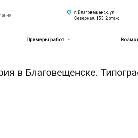
г. Благовещенск, ул.
пания
Северная, 153, 2 этаж
Примеры работ
Возмо
.
афия в Благовещенске. Типогр