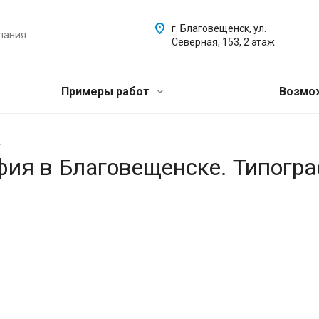
г. Благовещенск, ул.
пания
Северная, 153, 2 этаж
Примеры работ
Возмо
.
афия в Благовещенске. Типогр