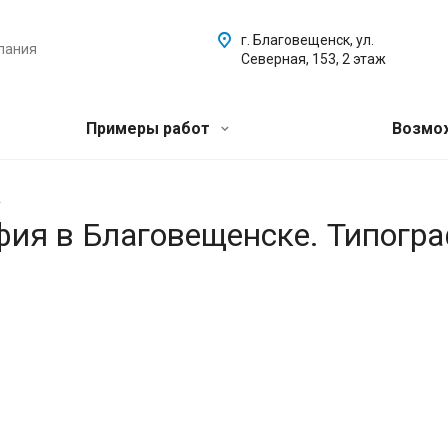
г. Благовещенск, ул.
пания
Северная, 153, 2 этаж
Примеры работ
Возмо
.
афия в Благовещенске. Типогр