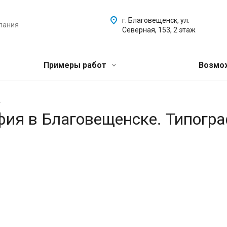
г. Благовещенск, ул.
пания
Северная, 153, 2 этаж
Примеры работ
Возмо
.
афия в Благовещенске. Типогр