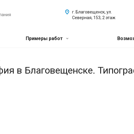
г. Благовещенск, ул.
пания
Северная, 153, 2 этаж
Примеры работ
Возмо
.
афия в Благовещенске. Типогр