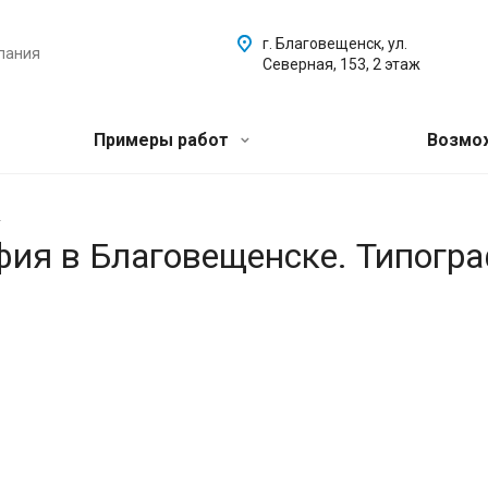
г. Благовещенск, ул.
пания
Северная, 153, 2 этаж
Примеры работ
Возмо
.
афия в Благовещенске. Типогр