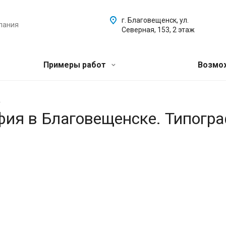
г. Благовещенск, ул.
пания
Северная, 153, 2 этаж
Примеры работ
Возмо
.
афия в Благовещенске. Типогр