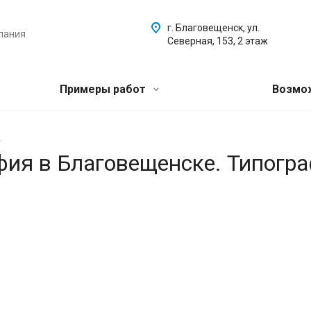
г. Благовещенск, ул.
пания
Северная, 153, 2 этаж
Примеры работ
Возмо
.
афия в Благовещенске. Типогр