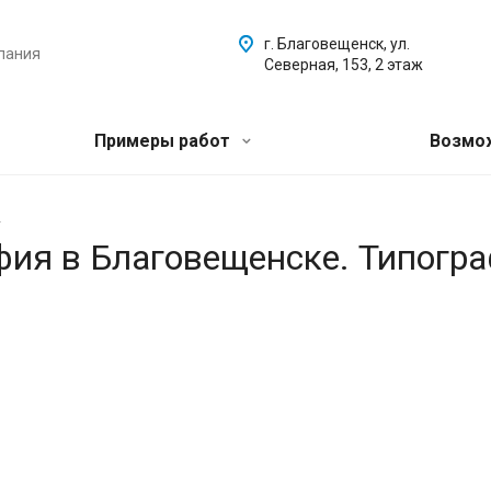
г. Благовещенск, ул.
пания
Северная, 153, 2 этаж
Примеры работ
Возмо
.
афия в Благовещенске. Типогр