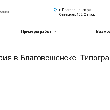
г. Благовещенск, ул.
пания
Северная, 153, 2 этаж
Примеры работ
Возмо
.
афия в Благовещенске. Типогр