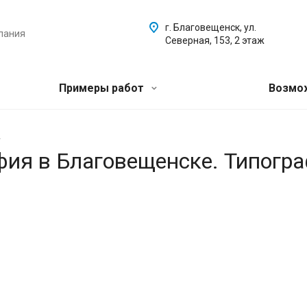
г. Благовещенск, ул.
пания
Северная, 153, 2 этаж
Примеры работ
Возмо
.
афия в Благовещенске. Типогр