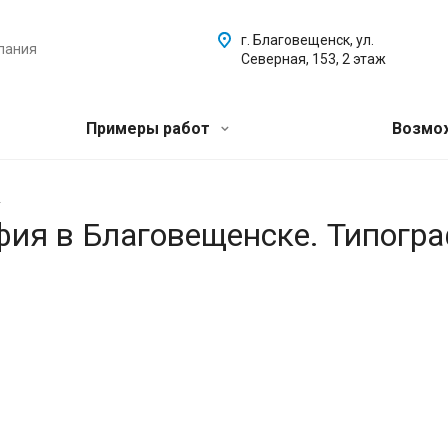
г. Благовещенск, ул.
пания
Северная, 153, 2 этаж
Примеры работ
Возмо
.
афия в Благовещенске. Типогр