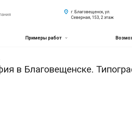
г. Благовещенск, ул.
пания
Северная, 153, 2 этаж
Примеры работ
Возмо
.
афия в Благовещенске. Типогр