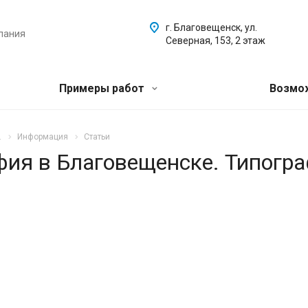
г. Благовещенск, ул.
пания
Северная, 153, 2 этаж
Примеры работ
Возмо
.
Информация
Статьи
афия в Благовещенске. Типогр